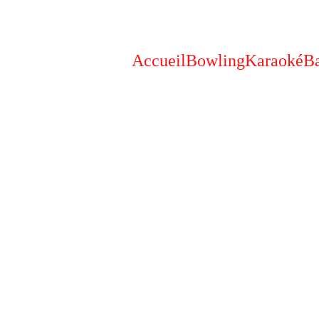
Accueil
Bowling
Karaoké
Ba
3/16/2025
1 min read